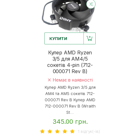
КУПИТИ
Кулер AMD Ryzen
3/5 для AM4/5
сокетів 4-pin (712-
000071 Rev B)
Немає в наявності
Кулер AMD Ryzen 3/5 для
AM4 та AM5 сокетів 712-
000071 Rev B Кулер AMD
712-000071 Rev B (Wraith
St...
345.00 грн.
1 вiдгук(-iв)