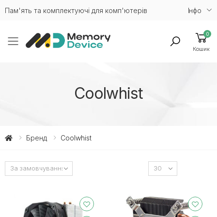
Пам'ять та комплектуючі для комп'ютерів
Iнфо
0
Toggle mobile menu
Кошик
Coolwhist
Бренд
Coolwhist