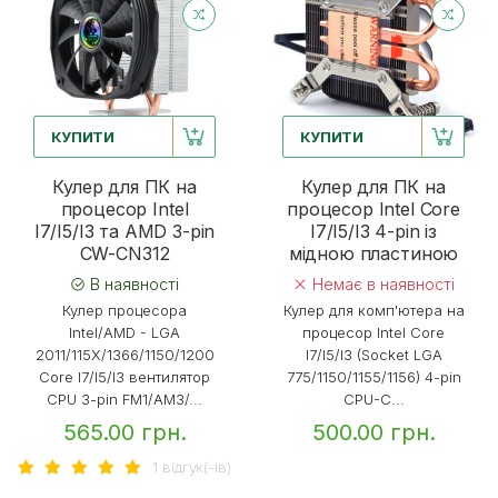
КУПИТИ
КУПИТИ
Кулер для ПК на
Кулер для ПК на
процесор Intel
процесор Intel Core
I7/I5/I3 та AMD 3-pin
I7/I5/I3 4-pin із
CW-CN312
мідною пластиною
В наявності
Немає в наявності
Кулер процесора
Кулер для комп'ютера на
Intel/AMD - LGA
процесор Intel Core
2011/115X/1366/1150/1200
I7/I5/I3 (Socket LGA
Core I7/I5/I3 вентилятор
775/1150/1155/1156) 4-pin
CPU 3-pin FM1/AM3/...
CPU-C...
565.00 грн.
500.00 грн.
1 вiдгук(-iв)