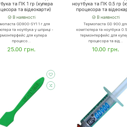
бука та ПК 1 гр (кулера
ноутбука та ПК 0.5 гр (
цесора та відеокарти)
процесора та відеока
В наявності
В наявності
мопаста GD900-SY1 1 г для
Термопаста GD 900 дл
ютера та ноутбука у шприці -
комп'ютера та ноутбука 0.5
ермоінтерфейс для кулера
термоінтерфейс для куле
процесо...
процесора та від...
25.00 грн.
10.00 грн.