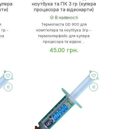
кулера
ноутбука та ПК 3 гр (кулера
рти)
процесора та відеокарти)
В наявності
я
Термопаста GD 900 для
 гр -
комп'ютера та ноутбука 3гр -
ра
термоінтерфейс для кулера
процесора та відеок...
45.00 грн.