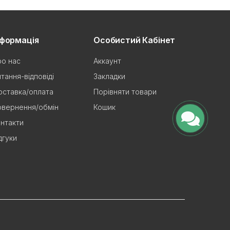
нформація
Особистий Кабінет
о нас
Аккаунт
тання-відповіді
Закладки
ставка/оплата
Порівняти товари
овернення/обмін
Кошик
нтакти
дгуки