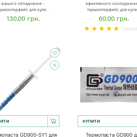
вашого обладнання -
ефективного охолодженн
ермоінтерфейс для куле...
термоінтерфейс для куле.
130.00 грн.
60.00 грн.
1 вiдгук(
ПИТИ
КУПИТИ
мопаста GD900-SY1 для
Термопаста GD900 д