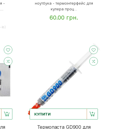
я -
ноутбука - термоінтерфейс для
..
кулера проц...
60.00 грн.
-iв)
КУПИТИ
ля
Термопаста GD900 для