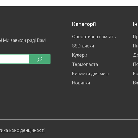
Категорії
І
Оперативна пам'ять
Пр
 Ми завжди раді Вам!
SSD диски
Пи
Кулери
До
Термопаста
П
Килимки для миші
Ко
Новинки
Ві
тика конфіденційності