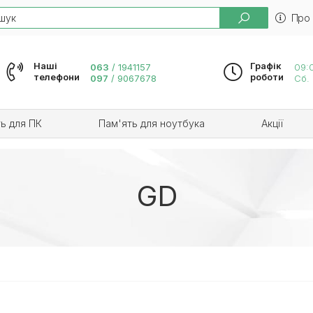
h
Про
Наші
Графік
063
/
1941157
09:0
телефони
роботи
097
/
9067678
Сб. 
ь для ПК
Пам'ять для ноутбука
Акції
GD