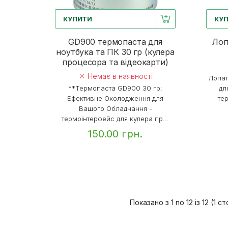
КУПИТИ
КУ
GD900 термопаста для
Лоп
ноутбука та ПК 30 гр (кулера
процесора та відеокарти)
Немає в наявності
Лопат
**Термопаста GD900 30 гр:
дл
Ефективне Охолодження для
те
Вашого Обладнання -
термоінтерфейс для кулера пр...
150.00 грн.
Показано з 1 по 12 із 12 (1 с