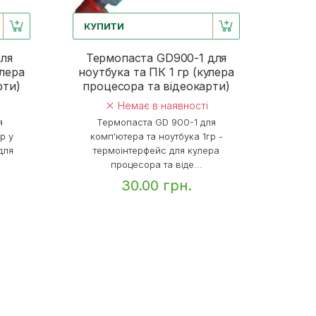
КУПИТИ
ля
Термопаста GD900-1 для
улера
ноутбука та ПК 1 гр (кулера
рти)
процесора та відеокарти)
Немає в наявності
я
Термопаста GD 900-1 для
р у
комп'ютера та ноутбука 1гр -
для
термоінтерфейс для кулера
процесора та віде...
30.00 грн.