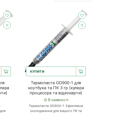
КУПИТИ
ля
Термопаста GD900-1 для
улера
ноутбука та ПК 3 гр (кулера
рти)
процесора та відеокарти)
В наявності
:
Термопаста GD900-1: Ефективне
для
охолодження для вашого ПК та