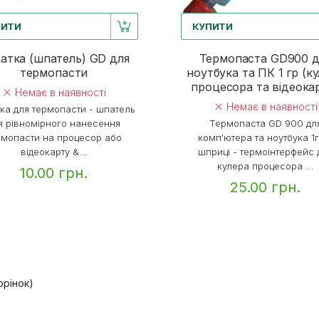
ПИТИ
КУПИТИ
атка (шпатель) GD для
Термопаста GD900 д
термопасти
ноутбука та ПК 1 гр (к
процесора та відеока
Немає в наявності
Немає в наявності
ка для термопасти - шпатель
я рівномірного нанесення
Термопаста GD 900 дл
рмопасти на процесор або
комп'ютера та ноутбука 1г
відеокарту &...
шприці - термоінтерфейс 
кулера процесора ...
10.00 грн.
25.00 грн.
торінок)