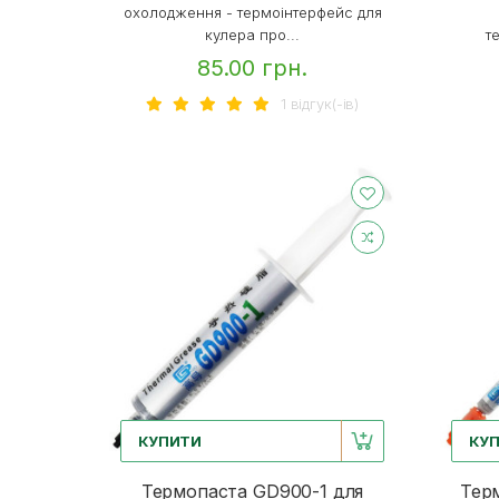
охолодження - термоінтерфейс для
кулера про...
т
85.00 грн.
1 вiдгук(-iв)
КУПИТИ
КУ
Термопаста GD900-1 для
Тер