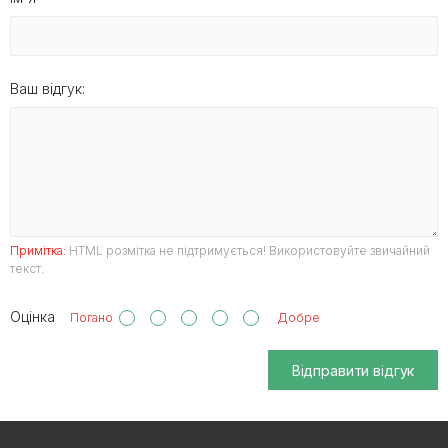
Ваш відгук:
Примітка:
HTML розмітка не підтримується! Використовуйте звичайний
текст.
Оцінка
Погано
Добре
Відправити відгук