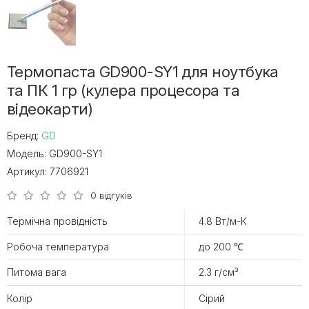
Термопаста GD900-SY1 для ноутбука
та ПК 1 гр (кулера процесора та
відеокарти)
Бренд:
GD
Модель:
GD900-SY1
Артикул:
7706921
0 відгуків
Термічна провідність
4.8 Вт/м-К
Робоча температура
до 200 ℃
Питома вага
2.3 г/см³
Колір
Сірий