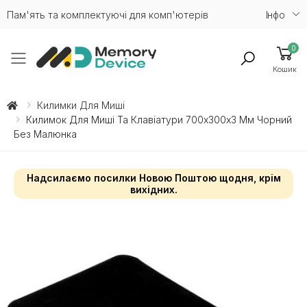
Пам'ять та комплектуючі для комп'ютерів
Iнфо
0
Toggle mobile menu
Кошик
Килимки Для Миші
Килимок Для Миші Та Клавіатури 700х300х3 Мм Чорний
Без Малюнка
Надсилаємо посилки Новою Поштою щодня, крім
вихідних.