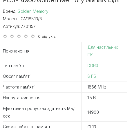
PC3-14900 Golden Memory GM18N13/8
Бренд:
Golden Memory
Модель:
GM18N13/8
Артикул:
7701157
0 відгуків
Для настільних
Призначення
ПК
Тип пам'яті
DDR3
Обсяг пам'яті
8 ГБ
Частота пам'яті
1866 MHz
Напруга живлення
1.5 В
Ефективна пропускна здатність MБ/
14900
сек
Схема таймінгів пам'яті
CL13