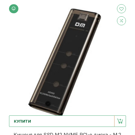
КУПИТИ
Кишеня для SSD M2 NVME PCI-e диска - M.2