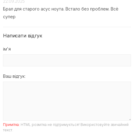
22.09.2025
Брал для старого асус ноута. Встало без проблем. Всё
супер
Написати відгук
ім'я
Ваш відгук:
Примітка:
HTML розмітка не підтримується! Використовуйте звичайний
текст.