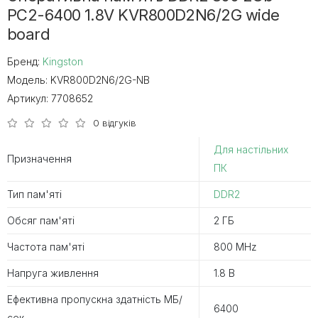
PC2-6400 1.8V KVR800D2N6/2G wide
board
Бренд:
Kingston
Модель:
KVR800D2N6/2G-NB
Артикул:
7708652
0 відгуків
Для настільних
Призначення
ПК
Тип пам'яті
DDR2
Обсяг пам'яті
2 ГБ
Частота пам'яті
800 MHz
Напруга живлення
1.8 В
Ефективна пропускна здатність MБ/
6400
сек