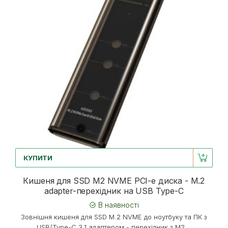
КУПИТИ
Кишеня для SSD M2 NVME PCI-e диска - M.2
adapter-перехідник на USB Type-C
В наявності
Зовнішня кишеня для SSD M.2 NVME до ноутбуку та ПК з
USB/Type-C 3.1 адаптером - перехідник з M2...