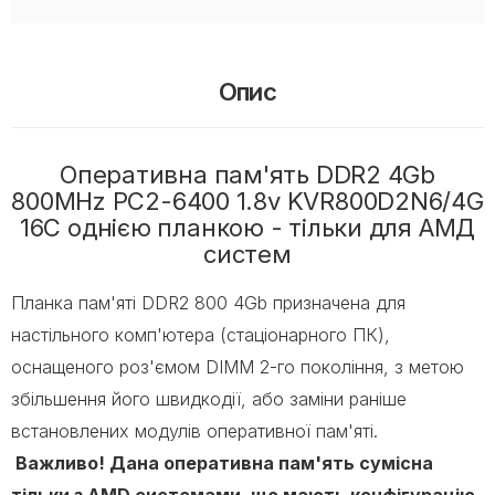
Опис
Оперативна пам'ять DDR2 4Gb
800MHz PC2-6400 1.8v KVR800D2N6/4G
16C однією планкою - тільки для АМД
систем
Планка пам'яті DDR2 800 4Gb призначена для
настільного комп'ютера (стаціонарного ПК),
оснащеного роз'ємом DIMM 2-го покоління, з метою
збільшення його швидкодії, або заміни раніше
встановлених модулів оперативної пам'яті.
Важливо! Дана оперативна пам'ять сумісна
тільки з AMD системами, що мають конфігурацію