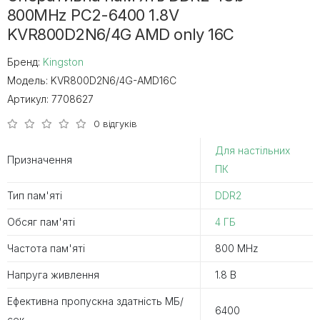
800MHz PC2-6400 1.8V
KVR800D2N6/4G AMD only 16C
Бренд:
Kingston
Модель:
KVR800D2N6/4G-AMD16С
Артикул:
7708627
0 відгуків
Для настільних
Призначення
ПК
Тип пам'яті
DDR2
Обсяг пам'яті
4 ГБ
Частота пам'яті
800 MHz
Напруга живлення
1.8 В
Ефективна пропускна здатність MБ/
6400
сек