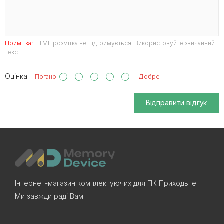
Примітка:
HTML розмітка не підтримується! Використовуйте звичайний
текст.
Оцінка
Погано
Добре
Відправити відгук
Інтернет-магазин комплектуючих для ПК Приходьте!
Ми завжди раді Вам!