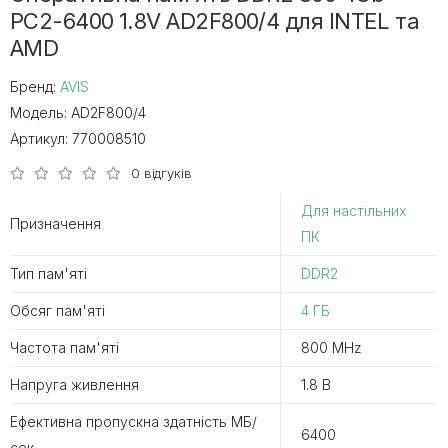
PC2-6400 1.8V AD2F800/4 для INTEL та
AMD
Бренд:
AVIS
Модель:
AD2F800/4
Артикул:
770008510
0 відгуків
Для настільних
Призначення
ПК
Тип пам'яті
DDR2
Обсяг пам'яті
4 ГБ
Частота пам'яті
800 MHz
Напруга живлення
1.8 В
Ефективна пропускна здатність MБ/
6400
сек