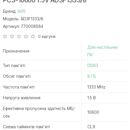
PC3-10600 1.5V AD3F1333/8
Бренд:
AVIS
Модель:
AD3F1333/8
Артикул:
770008584
0 відгуків
Для настільних
Призначення
ПК
Тип пам'яті
DDR3
Обсяг пам'яті
8 ГБ
Частота пам'яті
1333 MHz
Напруга живлення
1.5 В
Ефективна пропускна здатність MБ/
10600
сек
Схема таймінгів пам'яті
CL9