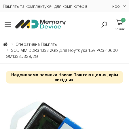
Пам'ять та комплектуючі для комп'ютерів
Iнфо
0
Toggle mobile menu
Кошик
Оперативна Пам'ять
SODIMM DDR3 1333 2Gb Для Ноутбука 1.5v PC3-10600
GM1333D3S9/2G
Надсилаємо посилки Новою Поштою щодня, крім
вихідних.