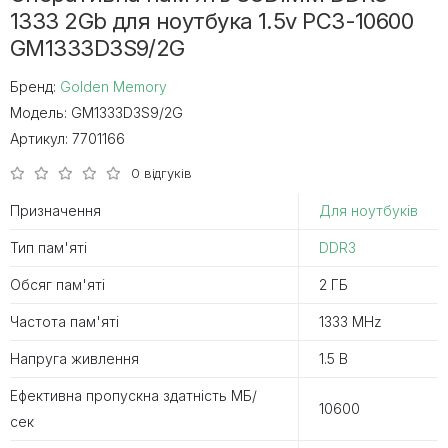
1333 2Gb для ноутбука 1.5v PC3-10600
GM1333D3S9/2G
Бренд:
Golden Memory
Модель:
GM1333D3S9/2G
Артикул:
7701166
0 відгуків
Призначення
Для ноутбуків
Тип пам'яті
DDR3
Обсяг пам'яті
2 ГБ
Частота пам'яті
1333 MHz
Напруга живлення
1.5 В
Ефективна пропускна здатність MБ/
10600
сек