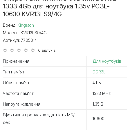
1333 4Gb для ноутбука 1.35v PC3L-
10600 KVR13LS9/4G
Бренд:
Kingston
Модель:
KVR13LS9/4G
Артикул:
7705014
0 відгуків
Призначення
Для ноутбуків
Тип пам'яті
DDR3L
Обсяг пам'яті
4 ГБ
Частота пам'яті
1333 MHz
Напруга живлення
1.35 В
Ефективна пропускна здатність MБ/
10600
сек