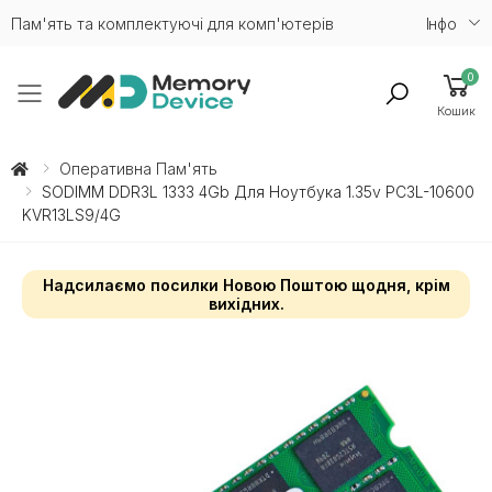
Пам'ять та комплектуючі для комп'ютерів
Iнфо
0
Toggle mobile menu
Кошик
Оперативна Пам'ять
SODIMM DDR3L 1333 4Gb Для Ноутбука 1.35v PC3L-10600
KVR13LS9/4G
Надсилаємо посилки Новою Поштою щодня, крім
вихідних.