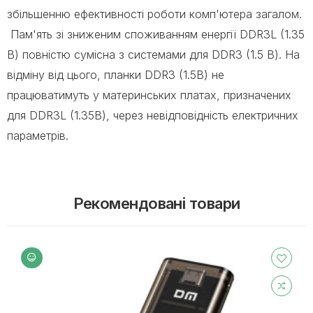
збільшенню ефективності роботи комп'ютера загалом.
Пам'ять зі зниженим споживанням енергії DDR3L (1.35
В) повністю сумісна з системами для DDR3 (1.5 В). На
відміну від цього, планки DDR3 (1.5В) не
працюватимуть у материнських платах, призначених
для DDR3L (1.35В), через невідповідність електричних
параметрів.
Рекомендовані товари