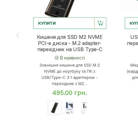
КУПИТИ
КУ
Кишеня для SSD M2 NVME
US
PCI-e диска - M.2 adapter-
пере
перехідник на USB Type-C
В наявності
Зовнішня кишеня для SSD M.2
Мік
NVME до ноутбуку та ПК з
(кард
USB/Type-C 3.1 адаптером -
дл
перехідник з M2...
495.00 грн.