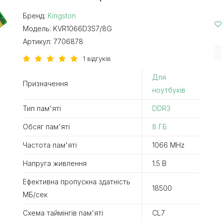
Бренд:
Kingston
Модель:
KVR1066D3S7/8G
Артикул:
7706878
1 відгуків
Для
Призначення
ноутбуків
Тип пам'яті
DDR3
Обсяг пам'яті
8 ГБ
Частота пам'яті
1066 MHz
Напруга живлення
1.5 В
Ефективна пропускна здатність
18500
MБ/сек
Схема таймінгів пам'яті
CL7