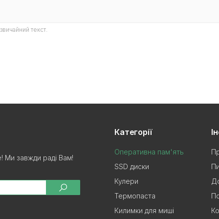
звичайний текст.
Категорії
І
Оперативна пам'ять
Пр
 Ми завжди раді Вам!
SSD диски
Пи
Кулери
До
Термопаста
П
Килимки для миші
Ко