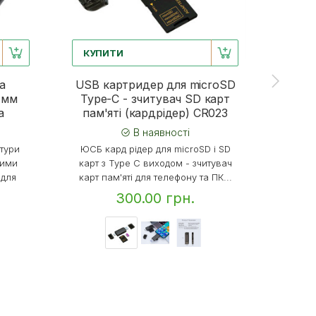
КУПИТИ
КУП
а
USB картридер для microSD
SSD
 мм
Type-C - зчитувач SD карт
дис
а
пам'яті (кардрідер) CR023
В наявності
Жорст
атури
ЮСБ кард рідер для microSD і SD
120GB 2
ними
карт з Type C виходом - зчитувач
 для
карт пам'яті для телефону та ПК...
300.00 грн.