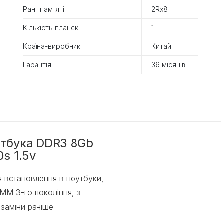
Ранг пам'яті
2Rx8
Кількість планок
1
Країна-виробник
Китай
Гарантія
36 місяців
утбука DDR3 8Gb
s 1.5v
я встановлення в ноутбуки,
MM 3-го покоління, з
заміни раніше