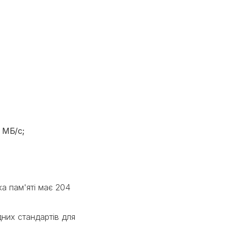
 МБ/с;
а пам'яті має 204
них стандартів для