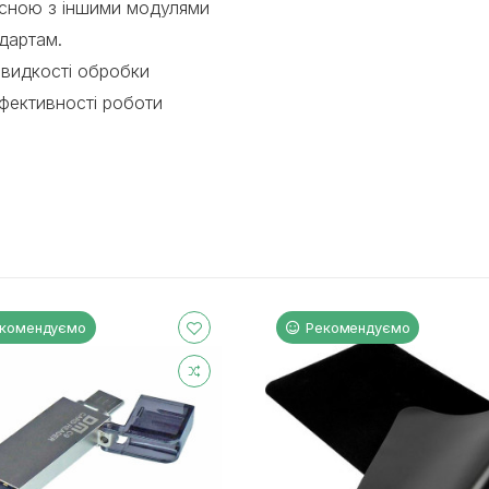
місною з іншими модулями
ндартам.
видкості обробки
ефективності роботи
комендуємо
Рекомендуємо