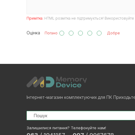
Примітка:
HTML розмітка не підтримується! Використовуйте 
Оцінка
Погано
Добре
Інтернет-магазин комплектуючих для ПК Приходьте!
Search
Залишилися питання? Телефонуйте нам!