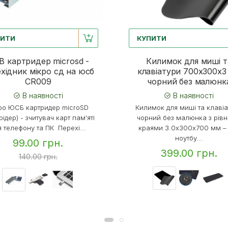
ПИТИ
КУПИТИ
B картридер microsd -
Килимок для миші т
хідник мікро сд на юсб
клавіатури 700х300х3
CR009
чорний без малюнк
В наявності
В наявності
ро ЮСБ картридер microSD
Килимок для миші та клаві
рідер) - зчитувач карт пам'яті
чорний без малюнка з рів
я телефону та ПК Перехі...
краями 3.0х300х700 мм –
ноутбу...
99.00 грн.
399.00 грн.
140.00 грн.