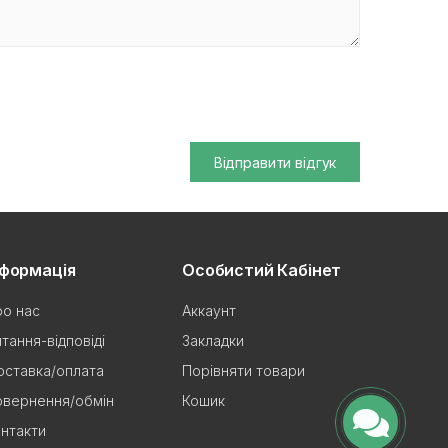
Відправити відгук
нформація
Особистий Кабінет
о нас
Аккаунт
тання-відповіді
Закладки
ставка/оплата
Порівняти товари
овернення/обмін
Кошик
нтакти