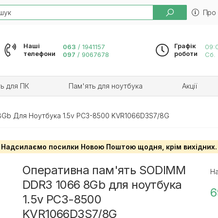
h
Про
Наші
Графік
063
/
1941157
09:0
телефони
роботи
097
/
9067678
Сб. 
ь для ПК
Пам'ять для ноутбука
Акції
Gb Для Ноутбука 1.5v PC3-8500 KVR1066D3S7/8G
Надсилаємо посилки Новою Поштою щодня, крім вихідних.
Оперативна пам'ять SODIMM
На
DDR3 1066 8Gb для ноутбука
6
1.5v PC3-8500
KVR1066D3S7/8G