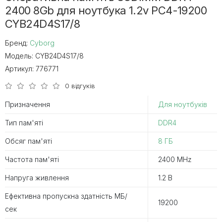
2400 8Gb для ноутбука 1.2v PC4-19200
CYB24D4S17/8
Бренд:
Cyborg
Модель:
CYB24D4S17/8
Артикул:
776771
0 відгуків
Призначення
Для ноутбуків
Тип пам'яті
DDR4
Обсяг пам'яті
8 ГБ
Частота пам'яті
2400 MHz
Напруга живлення
1.2 В
Ефективна пропускна здатність MБ/
19200
сек