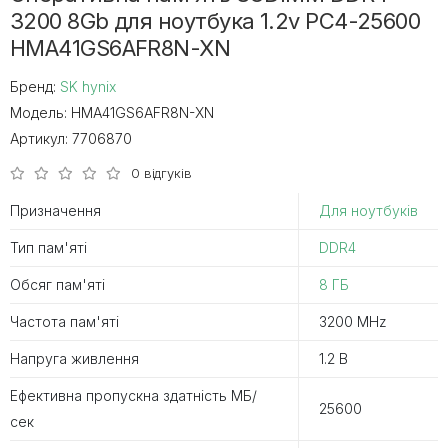
3200 8Gb для ноутбука 1.2v PC4-25600
HMA41GS6AFR8N-XN
Бренд:
SK hynix
Модель:
HMA41GS6AFR8N-XN
Артикул:
7706870
0 відгуків
Призначення
Для ноутбуків
Тип пам'яті
DDR4
Обсяг пам'яті
8 ГБ
Частота пам'яті
3200 MHz
Напруга живлення
1.2 В
Ефективна пропускна здатність MБ/
25600
сек