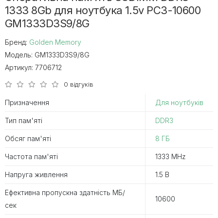
1333 8Gb для ноутбука 1.5v PC3-10600
GM1333D3S9/8G
Бренд:
Golden Memory
Модель:
GM1333D3S9/8G
Артикул:
7706712
0 відгуків
Призначення
Для ноутбуків
Тип пам'яті
DDR3
Обсяг пам'яті
8 ГБ
Частота пам'яті
1333 MHz
Напруга живлення
1.5 В
Ефективна пропускна здатність MБ/
10600
сек