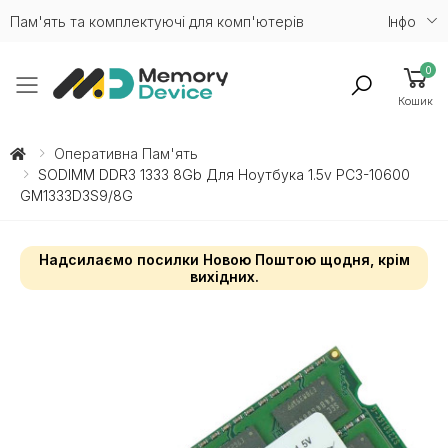
Пам'ять та комплектуючі для комп'ютерів
Iнфо
0
Toggle mobile menu
Кошик
Оперативна Пам'ять
SODIMM DDR3 1333 8Gb Для Ноутбука 1.5v PC3-10600
GM1333D3S9/8G
Надсилаємо посилки Новою Поштою щодня, крім
вихідних.