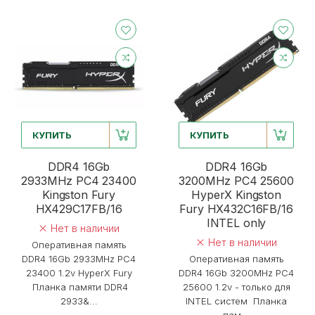
КУПИТЬ
КУПИТЬ
DDR4 16Gb
DDR4 16Gb
2933MHz PC4 23400
3200MHz PC4 25600
Kingston Fury
HyperX Kingston
HX429C17FB/16
Fury HX432C16FB/16
INTEL only
Нет в наличии
Нет в наличии
Оперативная память
DDR4 16Gb 2933MHz PC4
Оперативная память
23400 1.2v HyperX Fury
DDR4 16Gb 3200MHz PC4
Планка памяти DDR4
25600 1.2v - только для
2933&...
INTEL систем Планка