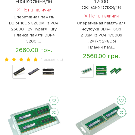
HX432C16FB/16
17000
CKD4F21C13S/16
Нет в наличии
Нет в наличии
Оперативная память
DDR4 16Gb 3200MHz PC4
Оперативная память для
25600 1.2v HyperX Fury
ноутбука DDR4 16Gb
Планка памяти DDR4
2133MHz PC4-17000s
3200 ...
1.2v (kit 2x8Gb)
Планки пам...
2660.00 грн.
2560.00 грн.
1 отзыв(-ов)