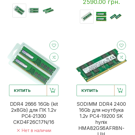
2590.00 грн.
КУПИТЬ
КУПИТЬ
DDR4 2666 16Gb (kit
SODIMM DDR4 2400
2x8Gb) для ПК 1.2v
16Gb для ноутбука
PC4-21300
1.2v PC4-19200 SK
CKD4F26C17N/16
hynix
HMA82GS6AFR8N-
Нет в наличии
UH