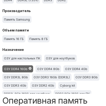
DDR4
DDR3L (1.35V)
DDR3
DDR2
Производитель
Память Samsung
Объем памяти
Память 16 ГБ
Память 8 ГБ
Назначение
ОЗУ для настольных ПК
ОЗУ для ноутбуков
ОЗУ DDR4 16Gb
ОЗУ DDR4 8Gb
ОЗУ DDR4 4Gb
ОЗУ DDR3L 8Gb
ОЗУ DDR3 16Gb (DDR3L)
ОЗУ DDR3 8Gb
ОЗУ DDR3 4Gb
ОЗУ DDR2 4Gb
Cyborg kit
DDR3L 8Gb 1600 для ноутбука
DDR3 8Gb 1600 для ПК
Оперативная память
DDR4 8Gb для ПК