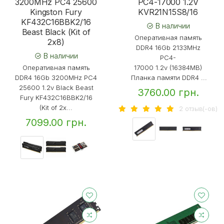
3200MHz PC4 25600
PC4-17000 1.2V
Kingston Fury
KVR21N15S8/16
KF432C16BBK2/16
В наличии
Beast Black (Kit of
Оперативная память
2x8)
DDR4 16Gb 2133MHz
В наличии
PC4-
Оперативная память
17000 1.2v (16384MB)
DDR4 16Gb 3200MHz PC4
Планка памяти DDR4 ...
25600 1.2v Black Beast
3760.00 грн.
Fury KF432C16BBK2/16
(Kit of 2x...
2 отзыв(-ов)
7099.00 грн.