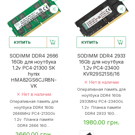
КУПИТЬ
КУПИТЬ
SODIMM DDR4 2666
SODIMM DDR4 2933
16Gb для ноутбука
16Gb для ноутбука
1.2v PC4-21300 SK
1.2v PC4-23400
hynix
KVR29S21S6/16
HMA82GS6CJR8N-
Нет в наличии
VK
Оперативная память для
Нет в наличии
ноутбука DDR4 16Gb
Оперативная память для
2933MHz PC4-23400s
ноутбука DDR4 16Gb
1.2v Планка памяти
2666MHz PC4-21300s
DDR4 2933 16G...
1.2v Планка памяти
1980.00 грн.
DDR4 2666 16G...
3660.00 грн.