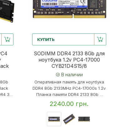
КУПИТЬ
PC4
SODIMM DDR4 2133 8Gb для
y
ноутбука 1.2v PC4-17000
lack
CYB21D4S15/8
В наличии
 8Gb
Оперативная память для ноутбука
lack
DDR4 8Gb 2133MHz PC4-17000s 1.2v
R4 3...
Планка памяти DDR4 2133 8Gb ...
2240.00 грн.