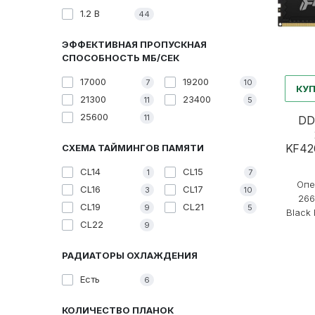
1.2 В
44
ЭФФЕКТИВНАЯ ПРОПУСКНАЯ
СПОСОБНОСТЬ MБ/СЕК
17000
19200
7
10
КУ
21300
23400
11
5
25600
11
DD
KF42
СХЕМА ТАЙМИНГОВ ПАМЯТИ
CL14
CL15
1
7
Опе
CL16
CL17
3
10
266
CL19
CL21
9
5
Black 
CL22
9
РАДИАТОРЫ ОХЛАЖДЕНИЯ
Есть
6
КОЛИЧЕСТВО ПЛАНОК