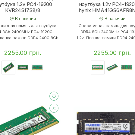
утбука 1.2v PC4-19200
ноутбука 1.2v PC4-192
KVR24S17S8/8
hynix HMA41GS6AFR8
В наличии
В наличии
тивная память для ноутбука
Оперативная память для но
4 8Gb 2400MHz PC4-19200s
DDR4 8Gb 2400MHz PC4-19
Планка памяти DDR4 2400 8Gb
1.2v Планка памяти DDR4 24
...
...
2255.00 грн.
2255.00 грн.