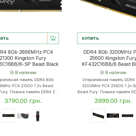
ПИТЬ
КУПИТЬ
R4 8Gb 2666MHz PC4
DDR4 8Gb 3200MHz 
21300 Kingston Fury
25600 Kingston Fur
6C16BB/8-SP Beast Black
KF432C16BB/8 Beast B
В наличии
В наличии
ративная память DDR4 8Gb
Оперативная память DDR4
6MHz PC4 21300 1.2v Beast
3200MHz PC4 25600 1.2v B
Fury Планка памяти DDR4 2...
Beast Fury Планка памяти DD
3790.00 грн.
3999.00 грн.