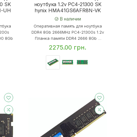
00 SK
ноутбука 1.2v PC4-21300 SK
N-UH
hynix HMA41GS6AFR8N-VK
В наличии
утбука
Оперативная память для ноутбука
200s
DDR4 8Gb 2666MHz PC4-21300s 1.2v
00 8Gb
Планка памяти DDR4 2666 8Gb ...
2275.00 грн.