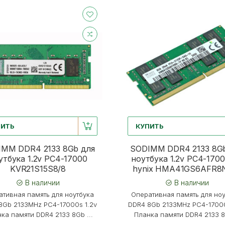
ПИТЬ
КУПИТЬ
IMM DDR4 2133 8Gb для
SODIMM DDR4 2133 8Gb
утбука 1.2v PC4-17000
ноутбука 1.2v PC4-170
KVR21S15S8/8
hynix HMA41GS6AFR8
В наличии
В наличии
тивная память для ноутбука
Оперативная память для но
8Gb 2133MHz PC4-17000s 1.2v
DDR4 8Gb 2133MHz PC4-17000
ка памяти DDR4 2133 8Gb ...
Планка памяти DDR4 2133 8G