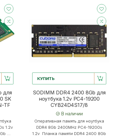
КУПИТЬ
 для
SODIMM DDR4 2400 8Gb для
00 SK
ноутбука 1.2v PC4-19200
N-TF
CYB24D4S17/8
В наличии
утбука
Оперативная память для ноутбука
s 1.2v
DDR4 8Gb 2400MHz PC4-19200s
b ...
1.2v Планка памяти DDR4 2400 8Gb
...