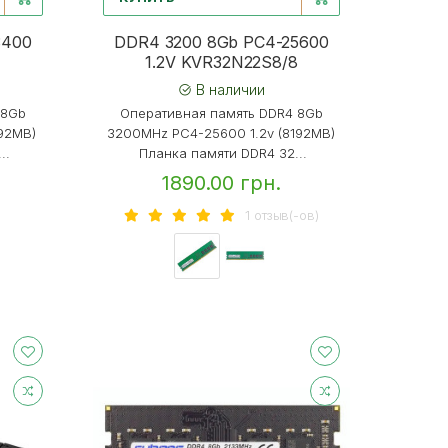
3400
DDR4 3200 8Gb PC4-25600
8
1.2V KVR32N22S8/8
В наличии
 8Gb
Оперативная память DDR4 8Gb
192MB)
3200MHz PC4-25600 1.2v (8192MB)
..
Планка памяти DDR4 32...
1890.00 грн.
1 отзыв(-ов)