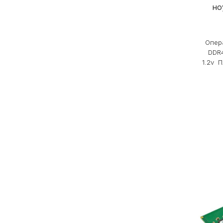
но
Опера
DDR
1.2v 