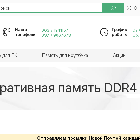
ch
О 
Наши
График
063
/
1941157
09:
телефоны
работы
097
/
9067678
Сб.
ь для ПК
Память для ноутбука
Акции
ративная память DDR4 
Отправляем посылки Новой Почтой каждый