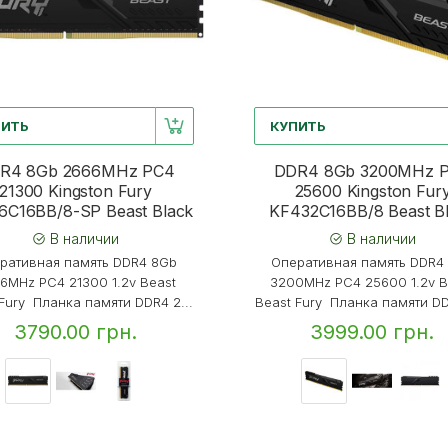
ПИТЬ
КУПИТЬ
R4 8Gb 2666MHz PC4
DDR4 8Gb 3200MHz 
21300 Kingston Fury
25600 Kingston Fur
6C16BB/8-SP Beast Black
KF432C16BB/8 Beast B
В наличии
В наличии
ративная память DDR4 8Gb
Оперативная память DDR4
6MHz PC4 21300 1.2v Beast
3200MHz PC4 25600 1.2v B
Fury Планка памяти DDR4 2...
Beast Fury Планка памяти DD
3790.00 грн.
3999.00 грн.