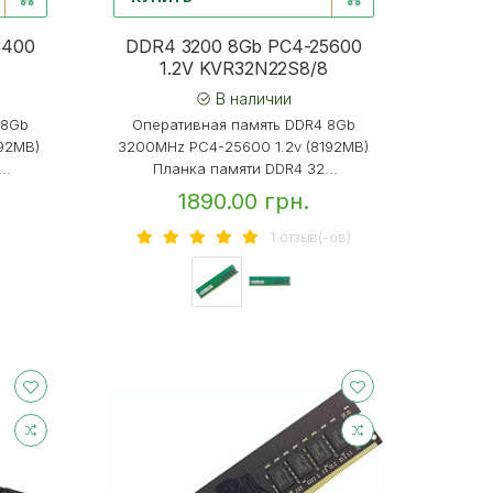
3400
DDR4 3200 8Gb PC4-25600
8
1.2V KVR32N22S8/8
В наличии
 8Gb
Оперативная память DDR4 8Gb
192MB)
3200MHz PC4-25600 1.2v (8192MB)
..
Планка памяти DDR4 32...
1890.00 грн.
1 отзыв(-ов)