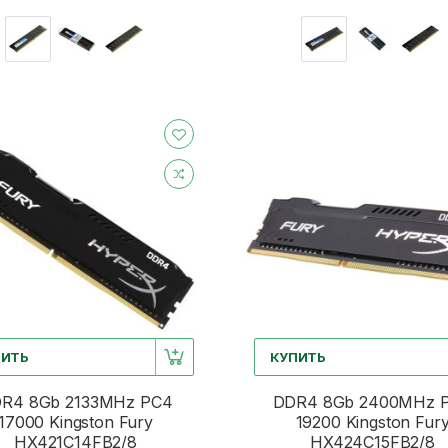
ПИТЬ
КУПИТЬ
R4 8Gb 2133MHz PC4
DDR4 8Gb 2400MHz 
17000 Kingston Fury
19200 Kingston Fur
HX421C14FB2/8
HX424C15FB2/8