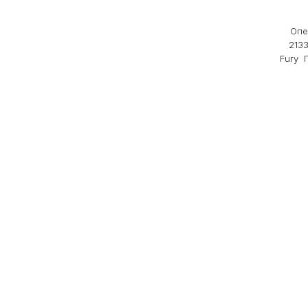
Опе
213
Fury 