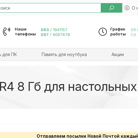
ch
О 
Наши
График
063
/
1941157
09:
телефоны
работы
097
/
9067678
Сб.
ь для ПК
Память для ноутбука
Акции
R4 8 Гб для настольных
Отправляем посылки Новой Почтой каждый