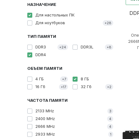
НАЗНАЧЕНИЕ
DDR
Для настольных ПК
Для ноутбуков
+28
Опе
ТИП ПАМЯТИ
2666
DDR3
DDR3L
+24
+8
П
DDR4
ОБЪЕМ ПАМЯТИ
4 ГБ
8 ГБ
+7
16 Гб
32 Гб
+17
+2
ЧАСТОТА ПАМЯТИ
2133 MHz
3
2400 MHz
4
2666 MHz
4
2933 MHz
1