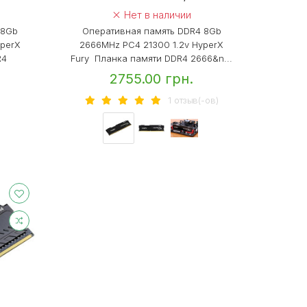
Нет в наличии
 8Gb
Оперативная память DDR4 8Gb
yperX
2666MHz PC4 21300 1.2v HyperX
R4
Fury Планка памяти DDR4 2666&n...
2755.00 грн.
1 отзыв(-ов)