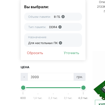
Опе
Вы выбрали:
2133
П
Объем памяти:
8 ГБ
Тип памяти:
DDR4
Назначение:
Для настольных ПК
Сбросить
Уточнить
ЦЕНА
-
грн.
600
1,4 тыс.
2,3 тыс.
3,1 тыс.
4,0 тыс.
КУ