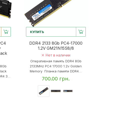
КУПИТЬ
PC4
DDR4 2133 8Gb PC4-17000
y
1.2V GM21N15S8/8
lack
Нет в наличии
Оперативная память DDR4 8Gb
 8Gb
2133MHz PC4 17000 1.2v Golden
lack
Memory Планка памяти DDR4...
R4 3...
700.00 грн.