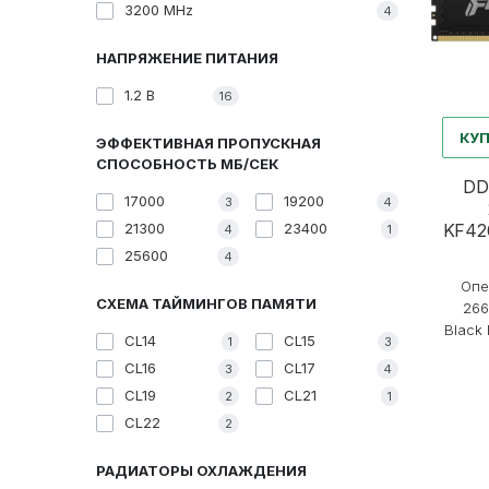
3200 MHz
4
НАПРЯЖЕНИЕ ПИТАНИЯ
1.2 В
16
КУ
ЭФФЕКТИВНАЯ ПРОПУСКНАЯ
СПОСОБНОСТЬ MБ/СЕК
DD
17000
19200
3
4
KF42
21300
23400
4
1
25600
4
Опе
СХЕМА ТАЙМИНГОВ ПАМЯТИ
266
Black 
CL14
CL15
1
3
CL16
CL17
3
4
CL19
CL21
2
1
CL22
2
РАДИАТОРЫ ОХЛАЖДЕНИЯ