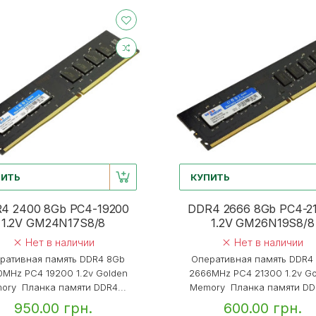
ПИТЬ
КУПИТЬ
4 2400 8Gb PC4-19200
DDR4 2666 8Gb PC4-2
1.2V GM24N17S8/8
1.2V GM26N19S8/8
Нет в наличии
Нет в наличии
ративная память DDR4 8Gb
Оперативная память DDR4
MHz PC4 19200 1.2v Golden
2666MHz PC4 21300 1.2v G
ory Планка памяти DDR4...
Memory Планка памяти DDR
950.00 грн.
600.00 грн.