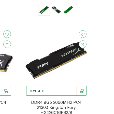
КУПИТЬ
PC4
DDR4 8Gb 2666MHz PC4
y
21300 Kingston Fury
HX426C16FB2/8