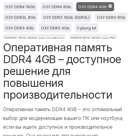
ОЗУ DDR4 16Gb
ОЗУ DDR4 8Gb
ОЗУ DDR4 4Gb
ОЗУ DDR3L 8Gb
ОЗУ DDR3 16Gb (DDR3L)
ОЗУ DDR3 8Gb
ОЗУ DDR3 4Gb
ОЗУ DDR2 4Gb
Cyborg kit
DDR3L 8Gb 1600 для ноутбука
DDR3 8Gb 1600 для ПК
Оперативная память
DDR4 8Gb для ПК
DDR4 4GB – доступное
решение для
повышения
производительности
Оперативная память DDR4 4GB – это оптимальный
выбор для модернизации вашего ПК или ноутбука,
если вы ищете доступное и производительное
решение. Она подходит для выполнения